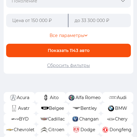
Поколение
Все параметры
Показать
1143
авто
Сбросить фильтры
Acura
Aito
Alfa Romeo
Audi
Avatr
Belgee
Bentley
BMW
BYD
Cadillac
Changan
Chery
Chevrolet
Citroen
Dodge
Dongfeng