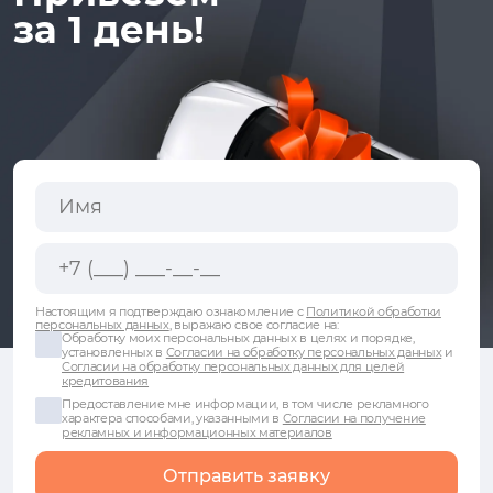
за 1 день!
Настоящим я подтверждаю ознакомление с
Политикой обработки
персональных данных
, выражаю свое согласие на:
Обработку моих персональных данных в целях и порядке,
установленных в
Согласии на обработку персональных данных
и
Согласии на обработку персональных данных для целей
кредитования
Предоставление мне информации, в том числе рекламного
характера способами, указанными в
Согласии на получение
рекламных и информационных материалов
Отправить заявку