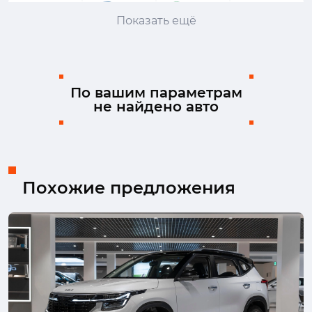
EXEED
FAW
Ferrari
Fiat
Показать ещё
Ford
GAC
GAC Trumpchi
Geely
Genesis
Haval
Honda
Hongqi
Hyundai
Infiniti
Isuzu
JAC
По вашим параметрам
не найдено авто
Jaecoo
Jaguar
Jeep
Jetour
Kaiyi
Kia
Lada (ВАЗ)
Lamborghini
Land Rover
Lexus
LiXiang
Lynk & Co
Mazda
Mercedes-Benz
MINI
Mitsubishi
Похожие предложения
Nissan
Omoda
Opel
Peugeot
Porsche
Ram
Renault
Skoda
Solaris
Subaru
Suzuki
SWM
Tank
TENET
Toyota
Volkswagen
Volvo
Voyah
Wey
Zeekr