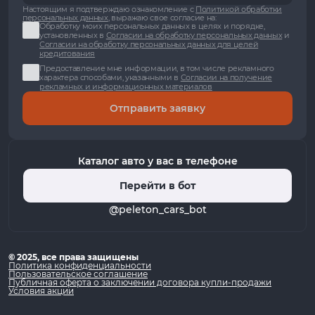
Настоящим я подтверждаю ознакомление с
Политикой обработки
персональных данных
, выражаю свое согласие на:
Обработку моих персональных данных в целях и порядке,
установленных в
Согласии на обработку персональных данных
и
Согласии на обработку персональных данных для целей
кредитования
Предоставление мне информации, в том числе рекламного
характера способами, указанными в
Согласии на получение
рекламных и информационных материалов
Отправить заявку
Каталог авто у вас в телефоне
Перейти в бот
@peleton_cars_bot
© 2025, все права защищены
Политика конфиденциальности
Пользовательское соглашение
Публичная оферта о заключении договора купли-продажи
Условия акции