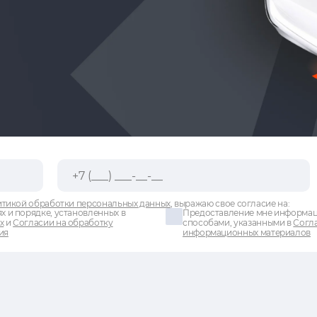
тикой обработки персональных данных
, выражаю свое согласие на:
х и порядке, установленных в
Предоставление мне информаци
х
и
Согласии на обработку
способами, указанными в
Согла
ия
информационных материалов