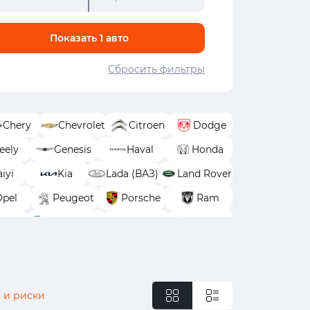
Показать
1
авто
Сбросить фильтры
Chery
Chevrolet
Citroen
Dodge
eely
Genesis
Haval
Honda
iyi
Kia
Lada (ВАЗ)
Land Rover
Opel
Peugeot
Porsche
Ram
yota
Volkswagen
Volvo
Москвич
 и риски