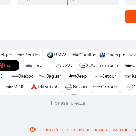
elgee
Bentley
BMW
Cadillac
Changan
Fiat
Ford
GAC
GAC Trumpchi
G
AC
Jaecoo
Jaguar
Jeep
Jetour
Ka
MINI
Mitsubishi
Nissan
Omoda
aru
Suzuki
SWM
Tank
TENET
To
Показать ещё
Оценивайте свои финансовые возможности