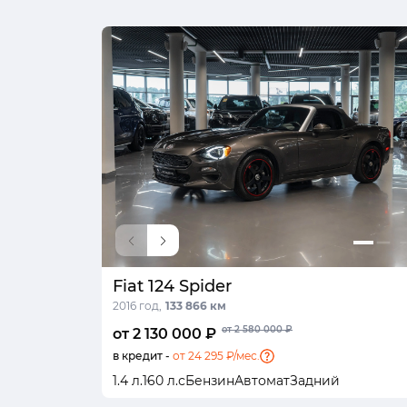
Fiat 124 Spider
2016 год,
133 866 км
от 2 580 000 ₽
от 2 130 000 ₽
в кредит -
от 24 295 ₽/мес.
1.4 л.
160 л.с
Бензин
Автомат
Задний