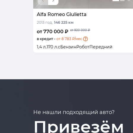
Alfa Romeo Giulietta
2013 год,
146 225 км
от 920 000 ₽
от 770 000 ₽
в кредит -
от 8 783 ₽/мес.
1,4 л.
170 л.с
Бензин
Робот
Передний
Не нашли подходящий авто?
Привезём