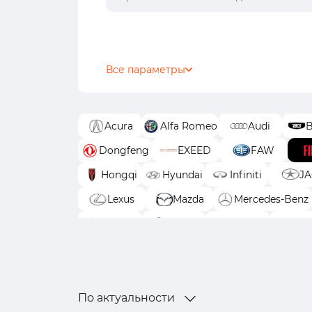
Все параметры
Acura
Alfa Romeo
Audi
B
Dongfeng
EXEED
FAW
Hongqi
Hyundai
Infiniti
J
Lexus
Mazda
Mercedes-Benz
Renault
Skoda
Solaris
Sub
УАЗ
По актуальности