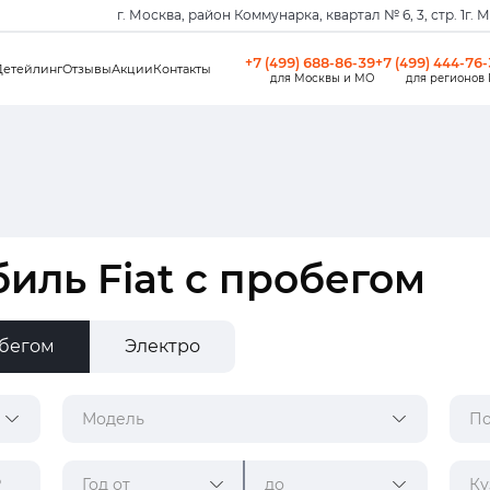
г. Москва, район Коммунарка, квартал № 6, 3, стр. 1
г. 
+7 (499) 688-86-39
+7 (499) 444-76
Детейлинг
Отзывы
Акции
Контакты
для Москвы и МО
для регионов
иль Fiat с пробегом
обегом
Электро
Модель
По
Год от
до
Ку