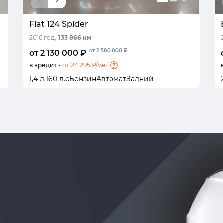
Fiat 124 Spider
2016 год,
133 866 км
от 2 580 000 ₽
от 2 130 000 ₽
в кредит -
от 24 295 ₽/мес.
1,4 л.
160 л.с
Бензин
Автомат
Задний