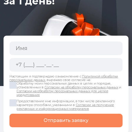
за 1 день!
Настоящим я подтверждаю ознакомление с
Политикой обработки
персональных данных
, выражаю свое согласие на:
Обработку моих персональных данных в целях и порядке,
установленных в
Согласии на обработку персональных данных
и
Согласии на обработку персональных данных для целей
кредитования
Предоставление мне информации, в том числе рекламного
характера способами, указанными в
Согласии на получение
рекламных и информационных материалов
Отправить заявку