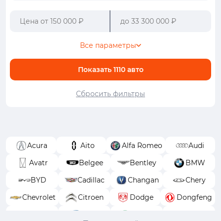
Все параметры
Показать
1110
авто
Сбросить фильтры
Acura
Aito
Alfa Romeo
Audi
Avatr
Belgee
Bentley
BMW
BYD
Cadillac
Changan
Chery
Chevrolet
Citroen
Dodge
Dongfeng
EXEED
FAW
Ferrari
Fiat