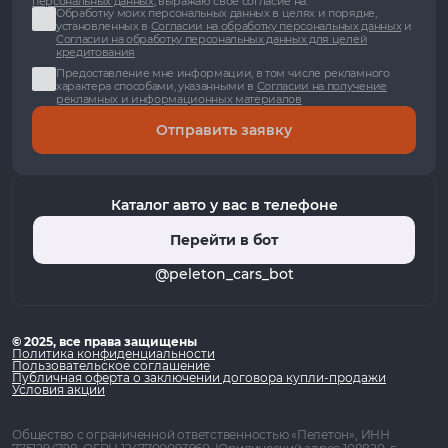
персональных данных
, выражаю свое согласие на:
Обработку моих персональных данных в целях и порядке,
установленных в
Согласии на обработку персональных данных
и
Согласии на обработку персональных данных для целей
кредитования
Предоставление мне информации, в том числе рекламного
характера способами, указанными в
Согласии на получение
рекламных и информационных материалов
Отправить заявку
Каталог авто у вас в телефоне
Перейти в бот
@peleton_cars_bot
© 2025, все права защищены
Политика конфиденциальности
Пользовательское соглашение
Публичная оферта о заключении договора купли-продажи
Условия акции
Общество с ограниченной ответственностью «Пелетон», ИНН