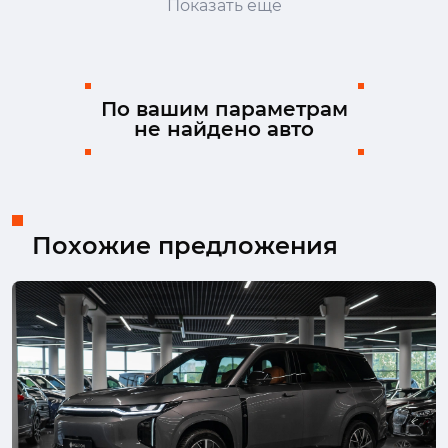
Показать ещё
Ford
GAC
GAC Trumpchi
Geely
Genesis
Haval
Honda
Hongqi
Hyundai
Infiniti
Isuzu
JAC
По вашим параметрам
не найдено авто
Jaecoo
Jaguar
Jeep
Jetour
Kaiyi
Kia
Lada (ВАЗ)
Land Rover
Lexus
LiXiang
Lynk & Co
Mazda
Mercedes-Benz
MINI
Mitsubishi
Nissan
Похожие предложения
Omoda
Opel
Peugeot
Porsche
Ram
Renault
Rox
Skoda
Solaris
Subaru
Suzuki
SWM
Tank
TENET
Toyota
Volkswagen
Volvo
Voyah
Wey
Zeekr
Москвич
УАЗ