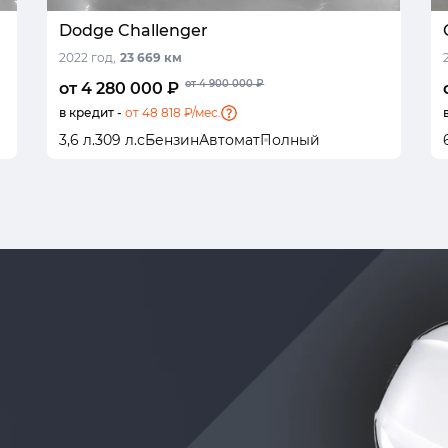
Dodge Challenger
2022 год,
23 669 км
от 4 900 000 ₽
от 4 280 000 ₽
в кредит -
от 48 818 ₽/мес.
3,6 л.
309 л.с
Бензин
Автомат
Полный