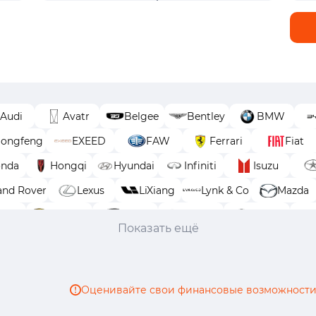
Audi
Avatr
Belgee
Bentley
BMW
ongfeng
EXEED
FAW
Ferrari
Fiat
nda
Hongqi
Hyundai
Infiniti
Isuzu
and Rover
Lexus
LiXiang
Lynk & Co
Mazda
geot
Porsche
Ram
Renault
Skoda
Показать ещё
Volkswagen
Volvo
Voyah
Wey
Ze
Оценивайте свои финансовые возможности