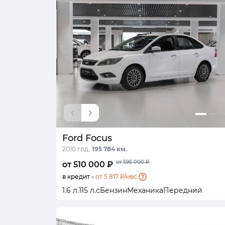
Ford Focus
2010 год,
195 784 км.
от 595 000 ₽
от 510 000 ₽
в кредит -
от 5 817 ₽/мес.
1.6 л.
115 л.с
Бензин
Механика
Передний