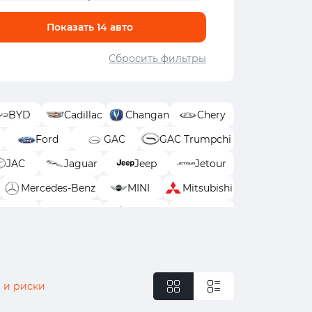
Показать
14
авто
Сбросить фильтры
BYD
Cadillac
Changan
Chery
Ford
GAC
GAC Trumpchi
JAC
Jaguar
Jeep
Jetour
Mercedes-Benz
MINI
Mitsubishi
Solaris
Subaru
Suzuki
SWM
ekr
Москвич
УАЗ
 и риски