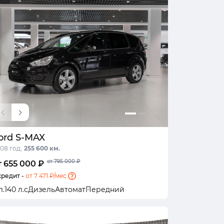
ord S-MAX
08 год,
255 600 км.
от 795 000 ₽
т 655 000 ₽
кредит -
от 7 471 ₽/мес.
л.
140 л.с
Дизель
Автомат
Передний