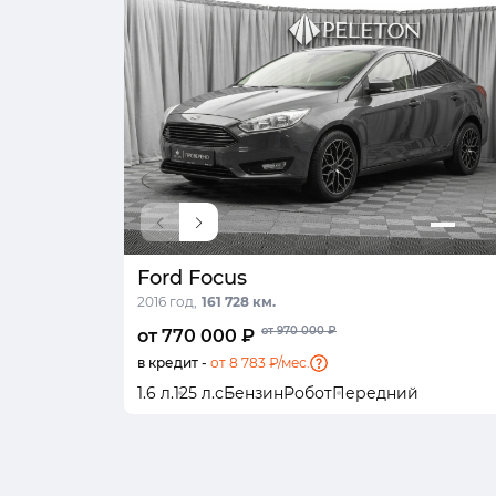
Ford Focus
2016 год,
161 728 км.
от 970 000 ₽
от 770 000 ₽
в кредит -
от 8 783 ₽/мес.
1.6 л.
125 л.с
Бензин
Робот
Передний