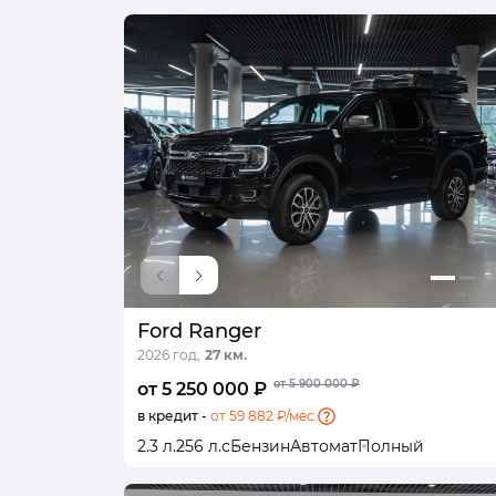
Ford Ranger
2026 год,
27 км.
от 5 900 000 ₽
от 5 250 000 ₽
в кредит -
от 59 882 ₽/мес.
2.3 л.
256 л.с
Бензин
Автомат
Полный