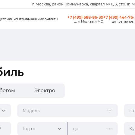
г. Москва, район Коммунарка, квартал № 6, 3, стр. 1
г. 
+7 (499) 688-86-39
+7 (499) 444-76
Детейлинг
Отзывы
Акции
Контакты
для Москвы и МО
для регионов
биль
обегом
Электро
Модель
По
Год от
до
Ку