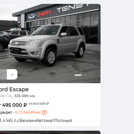
ord Escape
08 год,
335 089 км.
от 645 000 ₽
т 495 000 ₽
кредит -
от 5 646 ₽/мес.
3 л.
145 л.с
Бензин
Автомат
Полный