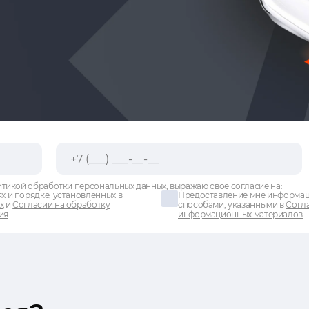
тикой обработки персональных данных
, выражаю свое согласие на:
х и порядке, установленных в
Предоставление мне информаци
х
и
Согласии на обработку
способами, указанными в
Согла
ия
информационных материалов