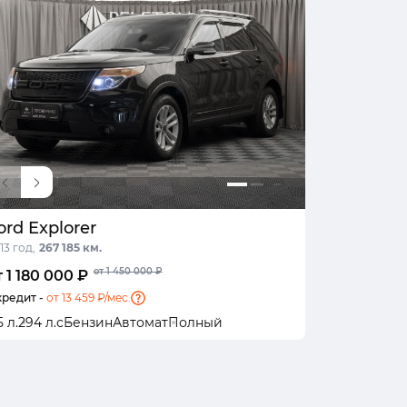
ord Explorer
13 год,
267 185 км.
от 1 450 000 ₽
т 1 180 000 ₽
кредит -
от 13 459 ₽/мес.
5 л.
294 л.с
Бензин
Автомат
Полный