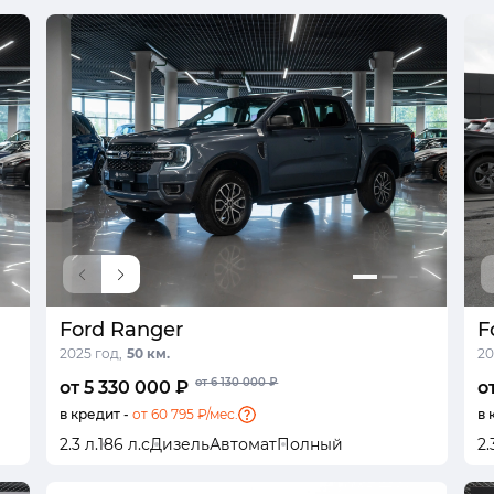
Ford Ranger
F
2025 год,
50 км.
20
от 6 130 000 ₽
от 5 330 000 ₽
о
в кредит -
от 60 795 ₽/мес.
в 
2.3 л.
186 л.с
Дизель
Автомат
Полный
2.