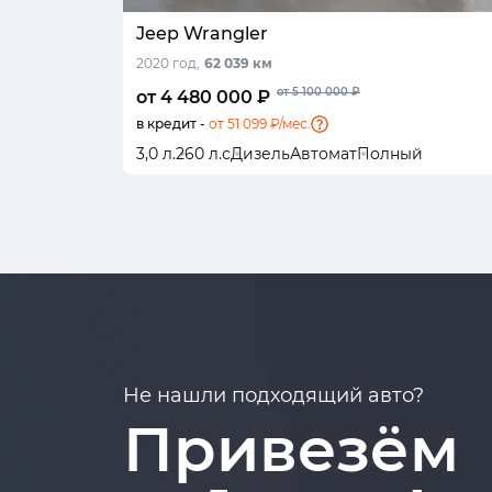
Jeep Wrangler
2020 год,
62 039 км
от 5 100 000 ₽
от 4 480 000 ₽
в кредит -
от 51 099 ₽/мес.
3,0 л.
260 л.с
Дизель
Автомат
Полный
Не нашли подходящий авто?
Привезём