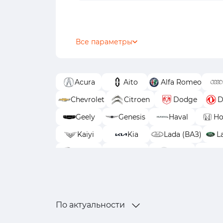
Все параметры
Acura
Aito
Alfa Romeo
Chevrolet
Citroen
Dodge
D
Geely
Genesis
Haval
Ho
Kaiyi
Kia
Lada (ВАЗ)
L
Nissan
Omoda
Opel
Peu
Tank
TENET
Toyota
По актуальности