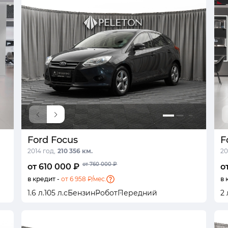
Ford Focus
F
2014 год,
210 356 км.
20
от 760 000 ₽
от 610 000 ₽
о
в кредит -
от 6 958 ₽/мес.
в 
1.6 л.
105 л.с
Бензин
Робот
Передний
2 