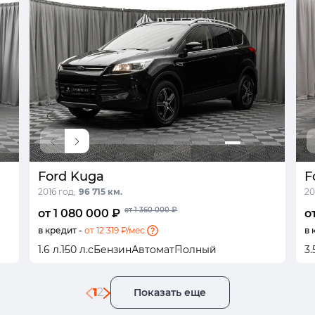
Ford Kuga
F
2016 год,
96 715 км.
20
от 1 360 000 ₽
от 1 080 000 ₽
о
в кредит -
от 12 319 ₽/мес.
в 
1.6 л.
150 л.с
Бензин
Автомат
Полный
3.
1
2
Показать еще