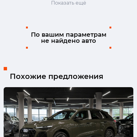
Показать ещё
Geely
Genesis
Haval
Honda
Hongqi
Hyundai
Infiniti
JAC
Jaecoo
Jaguar
Jeep
Jetour
По вашим параметрам
не найдено авто
Kaiyi
Kia
Lada (ВАЗ)
Land Rover
Lexus
Mazda
Mercedes-Benz
MINI
Mitsubishi
Nissan
Omoda
Opel
Peugeot
Porsche
Ram
Renault
Похожие предложения
Skoda
Solaris
Subaru
Suzuki
SWM
Tank
TENET
Toyota
Volkswagen
Volvo
Москвич
УАЗ