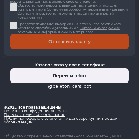
персональных данных
, выражаю свое согласие на:
Обработку моих персональных данных в целях и порядке,
установленных в
Согласии на обработку персональных данных
и
Согласии на обработку персональных данных для целей
кредитования
Предоставление мне информации, в том числе рекламного
характера способами, указанными в
Согласии на получение
рекламных и информационных материалов
Отправить заявку
Каталог авто у вас в телефоне
Перейти в бот
@peleton_cars_bot
© 2025, все права защищены
Политика конфиденциальности
Пользовательское соглашение
Публичная оферта о заключении договора купли-продажи
Условия акции
Общество с ограниченной ответственностью «Пелетон», ИНН