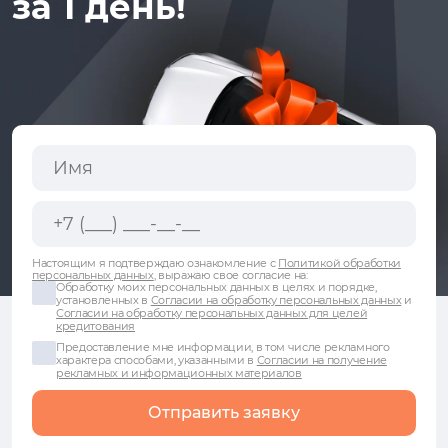
за 1 день!
Настоящим я подтверждаю ознакомление с
Политикой обработки
персональных данных
, выражаю свое согласие на:
Обработку моих персональных данных в целях и порядке,
установленных в
Согласии на обработку персональных данных
и
Согласии на обработку персональных данных для целей
кредитования
Предоставление мне информации, в том числе рекламного
характера способами, указанными в
Согласии на получение
рекламных и информационных материалов
Отправить заявку