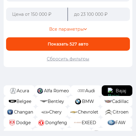
Все параметры
Показать
527
авто
Сбросить фильтры
Acura
Alfa Romeo
Audi
Bajaj
Belgee
Bentley
BMW
Cadillac
Changan
Chery
Chevrolet
Citroen
Dodge
Dongfeng
EXEED
FAW
Fiat
Ford
GAC
GAC Trumpchi