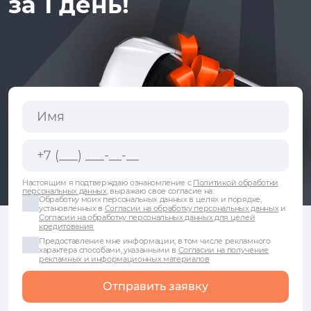
за 1 день!
Настоящим я подтверждаю ознакомление с
Политикой обработки
персональных данных
, выражаю свое согласие на:
Обработку моих персональных данных в целях и порядке,
установленных в
Согласии на обработку персональных данных
и
Согласии на обработку персональных данных для целей
кредитования
Предоставление мне информации, в том числе рекламного
характера способами, указанными в
Согласии на получение
рекламных и информационных материалов
Отправить заявку