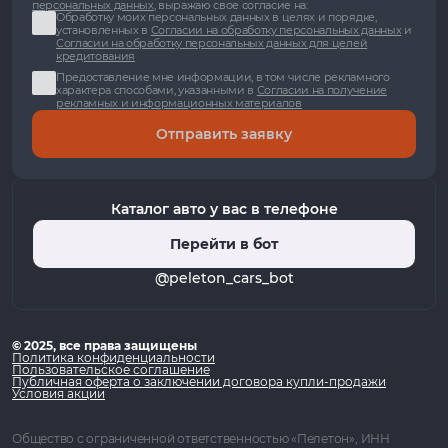
персональных данных
, выражаю свое согласие на:
Обработку моих персональных данных в целях и порядке,
установленных в
Согласии на обработку персональных данных
и
Согласии на обработку персональных данных для целей
кредитования
Предоставление мне информации, в том числе рекламного
характера способами, указанными в
Согласии на получение
рекламных и информационных материалов
Отправить заявку
Каталог авто у вас в телефоне
Перейти в бот
@peleton_cars_bot
© 2025, все права защищены
Политика конфиденциальности
Пользовательское соглашение
Публичная оферта о заключении договора купли-продажи
Условия акции
Общество с ограниченной ответственностью «Пелетон», ИНН