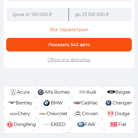
Все параметры
Показать
543
авто
Сбросить фильтры
Acura
Alfa Romeo
Audi
Belgee
Bentley
BMW
Cadillac
Changan
Chery
Chevrolet
Citroen
Dodge
Dongfeng
EXEED
FAW
Fiat
Ford
GAC
GAC Trumpchi
Geely