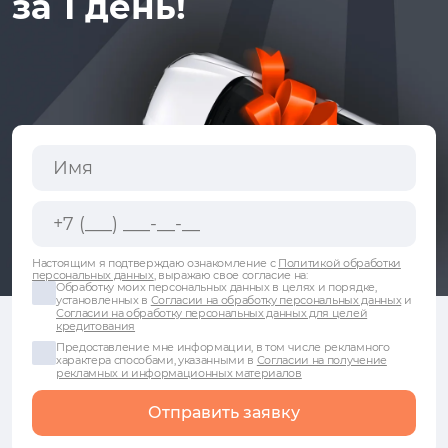
за 1 день!
Настоящим я подтверждаю ознакомление с
Политикой обработки
персональных данных
, выражаю свое согласие на:
Обработку моих персональных данных в целях и порядке,
установленных в
Согласии на обработку персональных данных
и
Согласии на обработку персональных данных для целей
кредитования
Предоставление мне информации, в том числе рекламного
характера способами, указанными в
Согласии на получение
рекламных и информационных материалов
Отправить заявку