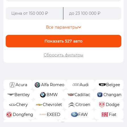
Все параметры
Показать
527
авто
Сбросить фильтры
Acura
Alfa Romeo
Audi
Belgee
Bentley
BMW
Cadillac
Changan
Chery
Chevrolet
Citroen
Dodge
Dongfeng
EXEED
FAW
Fiat
Ford
GAC
GAC Trumpchi
Geely