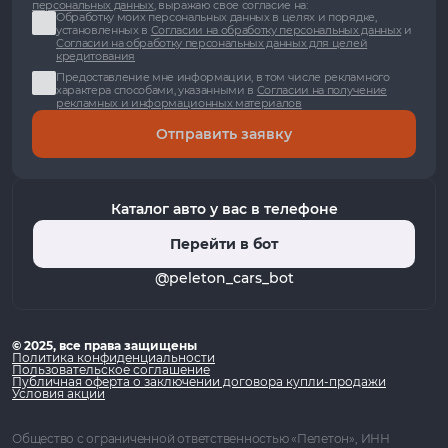
персональных данных
, выражаю свое согласие на:
Обработку моих персональных данных в целях и порядке,
установленных в
Согласии на обработку персональных данных
и
Согласии на обработку персональных данных для целей
кредитования
Предоставление мне информации, в том числе рекламного
характера способами, указанными в
Согласии на получение
рекламных и информационных материалов
Отправить заявку
Каталог авто у вас в телефоне
Перейти в бот
@peleton_cars_bot
© 2025, все права защищены
Политика конфиденциальности
Пользовательское соглашение
Публичная оферта о заключении договора купли-продажи
Условия акции
Общество с ограниченной ответственностью «Пелетон», ИНН