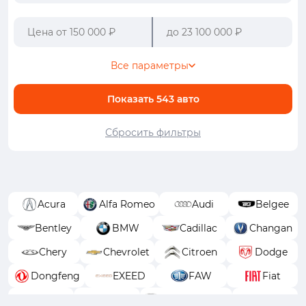
Все параметры
Показать
543
авто
Сбросить фильтры
Acura
Alfa Romeo
Audi
Belgee
Bentley
BMW
Cadillac
Changan
Chery
Chevrolet
Citroen
Dodge
Dongfeng
EXEED
FAW
Fiat
Ford
GAC
GAC Trumpchi
Geely