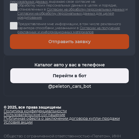
персональных данных
, выражаю свое согласие на:
Обработку моих персональных данных в целях и порядке,
установленных в
Согласии на обработку персональных данных
и
Согласии на обработку персональных данных для целей
кредитования
Предоставление мне информации, в том числе рекламного
характера способами, указанными в
Согласии на получение
рекламных и информационных материалов
Отправить заявку
Каталог авто у вас в телефоне
Перейти в бот
@peleton_cars_bot
© 2025, все права защищены
Политика конфиденциальности
Пользовательское соглашение
Публичная оферта о заключении договора купли-продажи
Условия акции
Общество с ограниченной ответственностью «Пелетон», ИНН