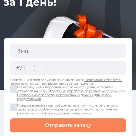
за 1 день!
Настоящим я подтверждаю ознакомление с
Политикой обработки
персональных данных
, выражаю свое согласие на:
Обработку моих персональных данных в целях и порядке,
установленных в
Согласии на обработку персональных данных
и
Согласии на обработку персональных данных для целей
кредитования
Предоставление мне информации, в том числе рекламного
характера способами, указанными в
Согласии на получение
рекламных и информационных материалов
Отправить заявку